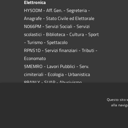
Elettronica
HY5ODM - Aff. Gen. - Segreteria -
Anagrafe - Stato Civile ed Elettorale
N066PM - Servizi Sociali - Servizi
scolastici - Biblioteca - Cultura - Sport
- Turismo - Spettacolo
RPNS1D
- Servizi finanziari - Tributi -
Economato
5MEMRO - Lavori Pubblici - Serv.
cimiteriali - Ecologia - Urbanistica
8BANLY - SUAP - Abusivismo
C4B22M - Polizia Municipale
AY997U -
Area Marina Protetta
Questo sito 
alla navig
Codice IPA
c_d518