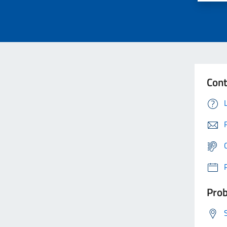
Cont
Prob