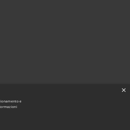
×
nzionamento e
nformazioni