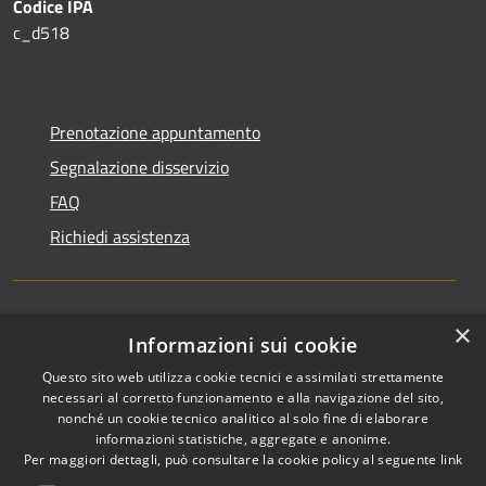
Codice IPA
c_d518
Prenotazione appuntamento
Segnalazione disservizio
FAQ
Richiedi assistenza
×
Amministrazione trasparente
Informazioni sui cookie
Informativa privacy
Questo sito web utilizza cookie tecnici e assimilati strettamente
necessari al corretto funzionamento e alla navigazione del sito,
Note legali
nonché un cookie tecnico analitico al solo fine di elaborare
informazioni statistiche, aggregate e anonime.
Dichiarazione di accessibilità
Per maggiori dettagli, può consultare la cookie policy al seguente
link