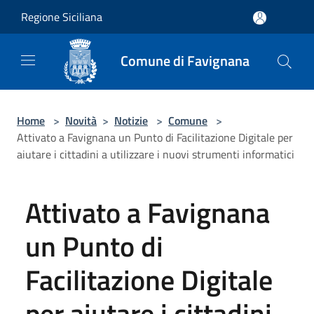
Salta al contenuto principale
Regione Siciliana
Comune di Favignana
Home
>
Novità
>
Notizie
>
Comune
>
Attivato a Favignana un Punto di Facilitazione Digitale per
aiutare i cittadini a utilizzare i nuovi strumenti informatici
Attivato a Favignana
un Punto di
Facilitazione Digitale
per aiutare i cittadini