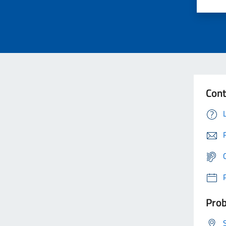
Cont
Prob