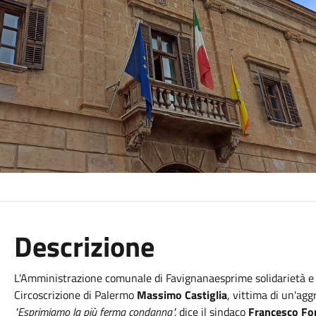
Descrizione
L'Amministrazione comunale di Favignanaesprime solidarietà e v
Circoscrizione di Palermo
Massimo Castiglia
, vittima di un'agg
"Esprimiamo la più ferma condanna",
dice il sindaco
Francesco Fo