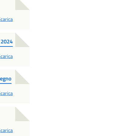
PDF
carica
à 2024
PDF
carica
ngegno
PDF
carica
PDF
carica