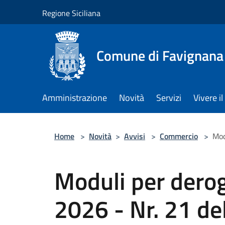
Salta al contenuto principale
Regione Siciliana
Comune di Favignana
Amministrazione
Novità
Servizi
Vivere 
Home
>
Novità
>
Avvisi
>
Commercio
>
Mod
Moduli per dero
2026 - Nr. 21 d