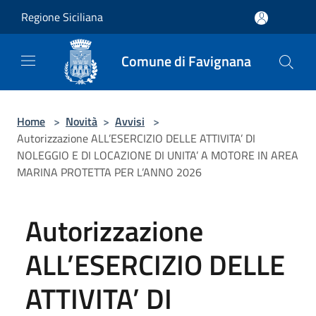
Salta al contenuto principale
Regione Siciliana
Comune di Favignana
Home
>
Novità
>
Avvisi
>
Autorizzazione ALL’ESERCIZIO DELLE ATTIVITA’ DI
NOLEGGIO E DI LOCAZIONE DI UNITA’ A MOTORE IN AREA
MARINA PROTETTA PER L’ANNO 2026
Autorizzazione
ALL’ESERCIZIO DELLE
ATTIVITA’ DI