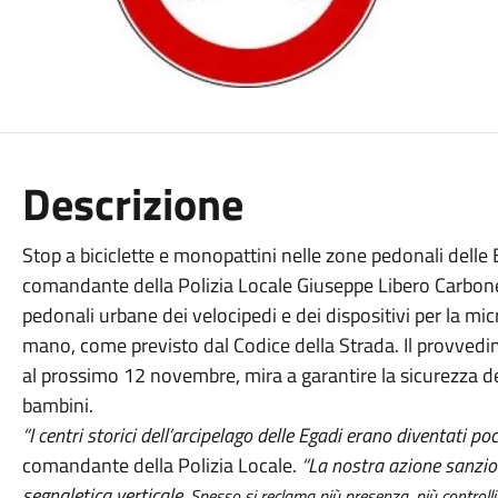
Descrizione
Stop a biciclette e monopattini nelle zone pedonali delle
comandante della Polizia Locale Giuseppe Libero Carbone.
pedonali urbane dei velocipedi e dei dispositivi per la mi
mano, come previsto dal Codice della Strada. Il provvedim
al prossimo 12 novembre, mira a garantire la sicurezza dei
bambini.
“I centri storici dell’arcipelago delle Egadi erano diventati poco
comandante della Polizia Locale.
“La nostra azione sanzio
segnaletica verticale.
Spesso si reclama più presenza, più controlli