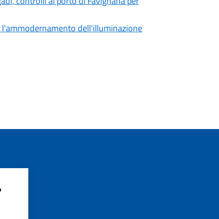
gadi, controlli al porto di Favignana per
e l'ammodernamento dell'illuminazione
?