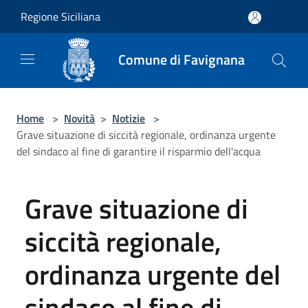
Salta al contenuto principale
Regione Siciliana
Comune di Favignana
Home
>
Novità
>
Notizie
>
Grave situazione di siccità regionale, ordinanza urgente
del sindaco al fine di garantire il risparmio dell'acqua
Grave situazione di
siccità regionale,
ordinanza urgente del
sindaco al fine di