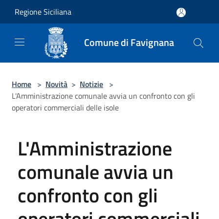
Salta al contenuto principale
Regione Siciliana
Comune di Favignana
Home
>
Novità
>
Notizie
>
L'Amministrazione comunale avvia un confronto con gli
operatori commerciali delle isole
L'Amministrazione
comunale avvia un
confronto con gli
operatori commerciali