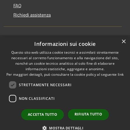
FAQ
Richiedi assistenza
×
Amministrazione trasparente
Informazioni sui cookie
Informativa privacy
Questo sito web utilizza cookie tecnici e assimilati strettamente
necessari al corretto funzionamento e alla navigazione del sito,
Note legali
nonché un cookie tecnico analitico al solo fine di elaborare
informazioni statistiche, aggregate e anonime.
Dichiarazione di accessibilità
Per maggiori dettagli, può consultare la cookie policy al seguente
link
STRETTAMENTE NECESSARI
NON CLASSIFICATI
RSS
Copyright © 2026 • Comune di
Accessibilità
Favignana • Powered by
Privacy
Municipium
Accesso
•
RIFIUTA TUTTO
ACCETTA TUTTO
Cookie
redazione
Mappa del sito
MOSTRA DETTAGLI