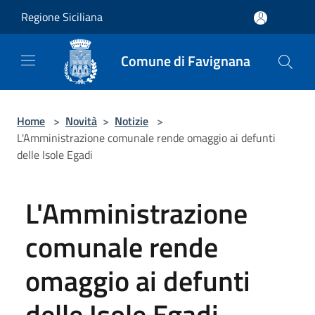
Salta al contenuto principale
Regione Siciliana
Comune di Favignana
Home
>
Novità
>
Notizie
>
L'Amministrazione comunale rende omaggio ai defunti
delle Isole Egadi
L'Amministrazione
comunale rende
omaggio ai defunti
delle Isole Egadi