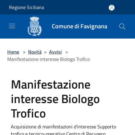
Salta al contenuto principale
Regione Siciliana
Comune di Favignana
Home
>
Novità
>
Avvisi
>
Manifestazione interesse Biologo Trofico
Manifestazione
interesse Biologo
Trofico
Acquisizione di manifestazioni d’interesse Supporto
trofico e tecnico-operativo Centro di Recupero