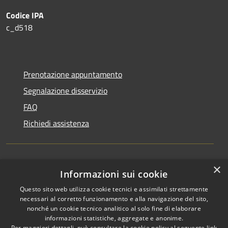
Codice IPA
c_d518
Prenotazione appuntamento
Segnalazione disservizio
FAQ
Richiedi assistenza
×
Amministrazione trasparente
Informazioni sui cookie
Informativa privacy
Questo sito web utilizza cookie tecnici e assimilati strettamente
necessari al corretto funzionamento e alla navigazione del sito,
Note legali
nonché un cookie tecnico analitico al solo fine di elaborare
informazioni statistiche, aggregate e anonime.
Dichiarazione di accessibilità
Per maggiori dettagli, può consultare la cookie policy al seguente
link