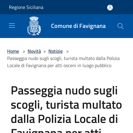
Salta al contenuto principale
Regione Siciliana
Comune di Favignana
Home
>
Novità
>
Notizie
>
Passeggia nudo sugli scogli, turista multato dalla Polizia
Locale di Favignana per atti osceni in luogo pubblico
Passeggia nudo sugli
scogli, turista multato
dalla Polizia Locale di
Favignana per atti