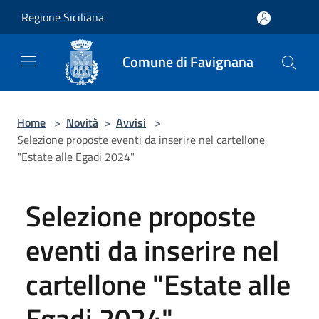
Salta al contenuto principale
Regione Siciliana
Comune di Favignana
Home
>
Novità
>
Avvisi
>
Selezione proposte eventi da inserire nel cartellone
"Estate alle Egadi 2024"
Selezione proposte
eventi da inserire nel
cartellone "Estate alle
Egadi 2024"