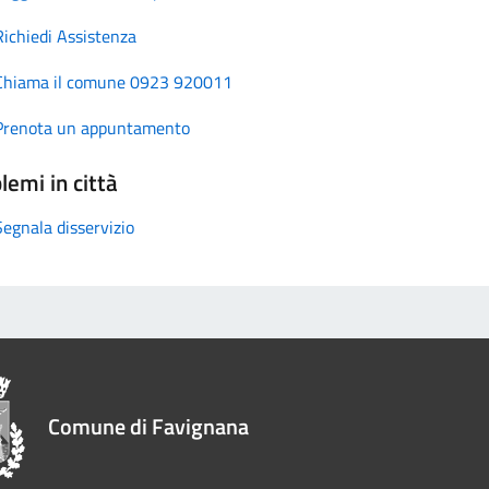
Richiedi Assistenza
Chiama il comune 0923 920011
Prenota un appuntamento
lemi in città
Segnala disservizio
Comune di Favignana