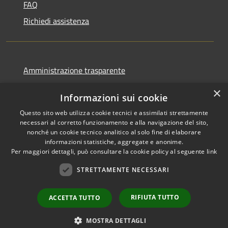
FAQ
Richiedi assistenza
Amministrazione trasparente
Informativa privacy
×
Informazioni sui cookie
Note legali
Questo sito web utilizza cookie tecnici e assimilati strettamente
Dichiarazione di accessibilità
necessari al corretto funzionamento e alla navigazione del sito,
nonché un cookie tecnico analitico al solo fine di elaborare
informazioni statistiche, aggregate e anonime.
Per maggiori dettagli, può consultare la cookie policy al seguente
link
RSS
Copyright © 2026 • Comune di
STRETTAMENTE NECESSARI
Accessibilità
Favignana • Powered by
Privacy
Municipium
Accesso
•
RIFIUTA TUTTO
ACCETTA TUTTO
Cookie
redazione
Mappa del sito
MOSTRA DETTAGLI