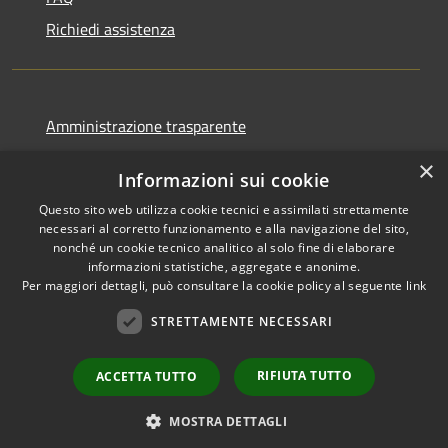
Richiedi assistenza
Amministrazione trasparente
Informativa privacy
×
Informazioni sui cookie
Note legali
Questo sito web utilizza cookie tecnici e assimilati strettamente
Dichiarazione di accessibilità
necessari al corretto funzionamento e alla navigazione del sito,
nonché un cookie tecnico analitico al solo fine di elaborare
informazioni statistiche, aggregate e anonime.
Per maggiori dettagli, può consultare la cookie policy al seguente
link
RSS
Copyright © 2026 • Comune di
STRETTAMENTE NECESSARI
Accessibilità
Favignana • Powered by
Privacy
Municipium
Accesso
•
RIFIUTA TUTTO
ACCETTA TUTTO
Cookie
redazione
Mappa del sito
MOSTRA DETTAGLI