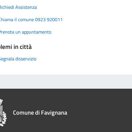
Richiedi Assistenza
Chiama il comune 0923 920011
Prenota un appuntamento
lemi in città
Segnala disservizio
Comune di Favignana