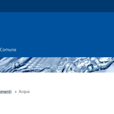
il Comune
omenti
>
Acqua