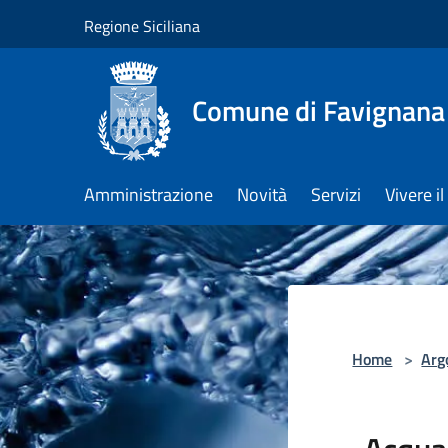
Salta al contenuto principale
Regione Siciliana
Comune di Favignana
Amministrazione
Novità
Servizi
Vivere 
Home
>
Arg