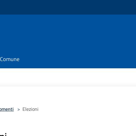
il Comune
omenti
>
Elezioni