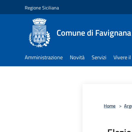
Salta al contenuto principale
Regione Siciliana
Comune di Favignana
Amministrazione
Novità
Servizi
Vivere 
Home
>
Arg