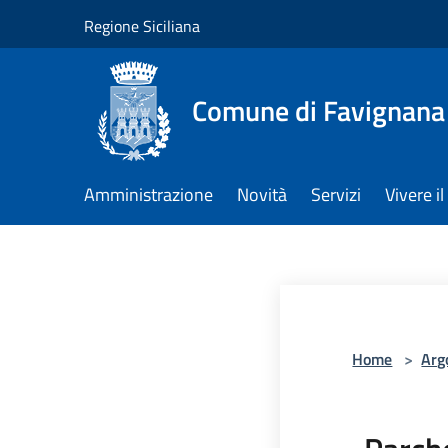
Salta al contenuto principale
Regione Siciliana
Comune di Favignana
Amministrazione
Novità
Servizi
Vivere 
Home
>
Arg