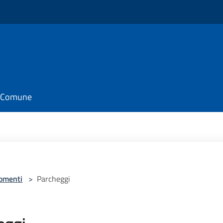
il Comune
omenti
>
Parcheggi