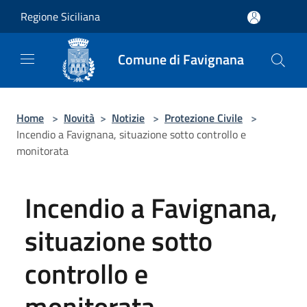
Salta al contenuto principale
Regione Siciliana
Comune di Favignana
Home
>
Novità
>
Notizie
>
Protezione Civile
>
Incendio a Favignana, situazione sotto controllo e
monitorata
Incendio a Favignana,
situazione sotto
controllo e
monitorata