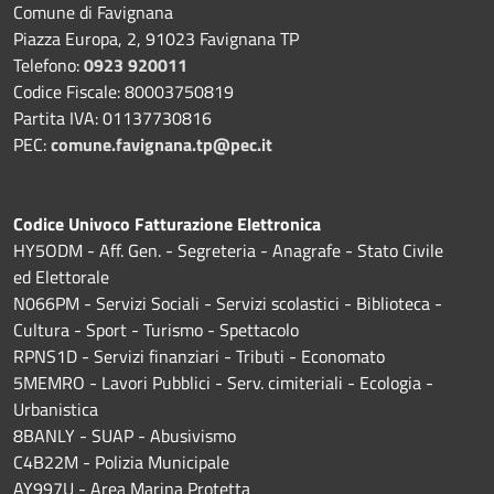
Comune di Favignana
Piazza Europa, 2, 91023 Favignana TP
Telefono:
0923 920011
Codice Fiscale: 80003750819
Partita IVA: 01137730816
PEC:
comune.favignana.tp@pec.it
Codice Univoco Fatturazione Elettronica
HY5ODM - Aff. Gen. - Segreteria - Anagrafe - Stato Civile
ed Elettorale
N066PM - Servizi Sociali - Servizi scolastici - Biblioteca -
Cultura - Sport - Turismo - Spettacolo
RPNS1D
- Servizi finanziari - Tributi - Economato
5MEMRO - Lavori Pubblici - Serv. cimiteriali - Ecologia -
Urbanistica
8BANLY - SUAP - Abusivismo
C4B22M - Polizia Municipale
AY997U -
Area Marina Protetta