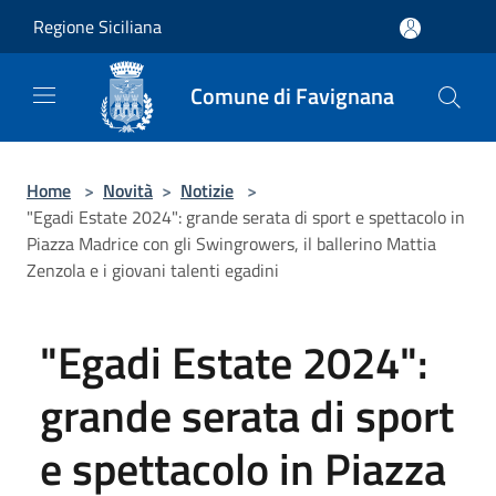
Salta al contenuto principale
Regione Siciliana
Comune di Favignana
Home
>
Novità
>
Notizie
>
"Egadi Estate 2024": grande serata di sport e spettacolo in
Piazza Madrice con gli Swingrowers, il ballerino Mattia
Zenzola e i giovani talenti egadini
"Egadi Estate 2024":
grande serata di sport
e spettacolo in Piazza