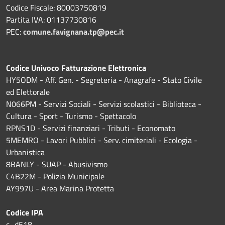
Codice Fiscale: 80003750819
Partita IVA: 01137730816
PEC:
comune.favignana.tp@pec.it
Codice Univoco Fatturazione Elettronica
HY5ODM - Aff. Gen. - Segreteria - Anagrafe - Stato Civile
ed Elettorale
N066PM - Servizi Sociali - Servizi scolastici - Biblioteca -
Cultura - Sport - Turismo - Spettacolo
RPNS1D
- Servizi finanziari - Tributi - Economato
5MEMRO - Lavori Pubblici - Serv. cimiteriali - Ecologia -
Urbanistica
8BANLY - SUAP - Abusivismo
C4B22M - Polizia Municipale
AY997U -
Area Marina Protetta
Codice IPA
c_d518