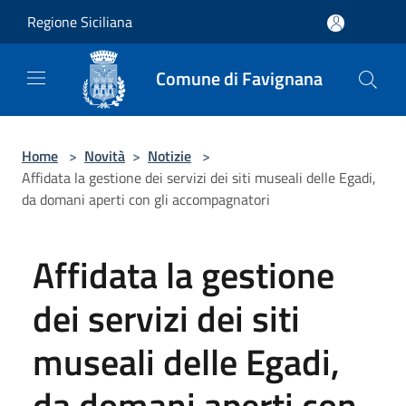
Salta al contenuto principale
Regione Siciliana
Comune di Favignana
Home
>
Novità
>
Notizie
>
Affidata la gestione dei servizi dei siti museali delle Egadi,
da domani aperti con gli accompagnatori
Affidata la gestione
dei servizi dei siti
museali delle Egadi,
da domani aperti con