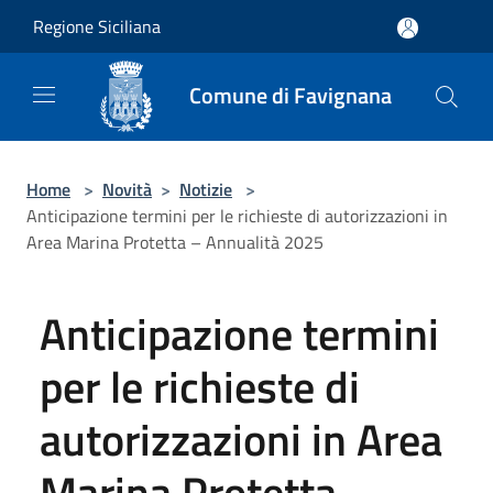
Salta al contenuto principale
Regione Siciliana
Comune di Favignana
Home
>
Novità
>
Notizie
>
Anticipazione termini per le richieste di autorizzazioni in
Area Marina Protetta – Annualità 2025
Anticipazione termini
per le richieste di
autorizzazioni in Area
Marina Protetta –