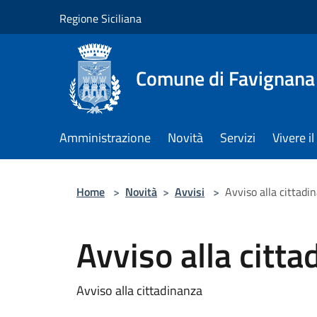
Salta al contenuto principale
Regione Siciliana
Comune di Favignana
Amministrazione
Novità
Servizi
Vivere 
Home
>
Novità
>
Avvisi
>
Avviso alla cittadi
Avviso alla citt
Avviso alla cittadinanza