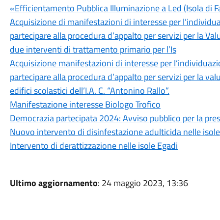
«Efficientamento Pubblica Illuminazione a Led (Isola di 
Acquisizione di manifestazioni di interesse per l’individu
partecipare alla procedura d’appalto per servizi per la Va
due interventi di trattamento primario per l’Is
Acquisizione manifestazioni di interesse per l’individuaz
partecipare alla procedura d’appalto per servizi per la val
edifici scolastici dell’I.A. C. “Antonino Rallo”.
Manifestazione interesse Biologo Trofico
Democrazia partecipata 2024: Avviso pubblico per la pres
Nuovo intervento di disinfestazione adulticida nelle isol
Intervento di derattizzazione nelle isole Egadi
Ultimo aggiornamento
: 24 maggio 2023, 13:36