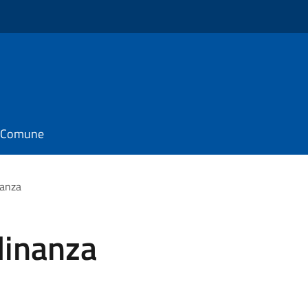
il Comune
nanza
adinanza