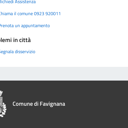
Richiedi Assistenza
Chiama il comune 0923 920011
Prenota un appuntamento
lemi in città
Segnala disservizio
Comune di Favignana