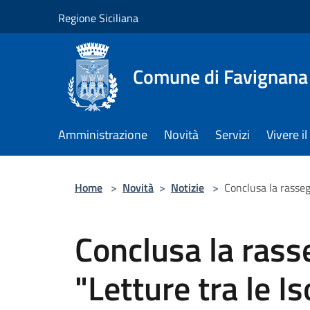
Salta al contenuto principale
Regione Siciliana
Comune di Favignana
Amministrazione
Novità
Servizi
Vivere 
Home
>
Novità
>
Notizie
>
Conclusa la rasseg
Conclusa la rass
"Letture tra le Is