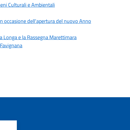
eni Culturali e Ambientali
in occasione dell'apertura del nuovo Anno
ta Longa e la Rassegna Marettimara
i Favignana