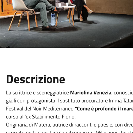
Descrizione
La scrittrice e sceneggiatrice
Mariolina Venezia
, conosci
gialli con protagonista il sostituto procuratore Imma Tatara
Festival del Noir Mediterraneo
"Come è profondo il mar
corso all'ex Stabilimento Florio.
Originaria di Matera, autrice di racconti e poesie, con div
esordito nella narrativa con il romanzo "Mille anni che st