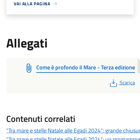
VAI ALLA PAGINA
Allegati
Come è profondo il Mare - Terza edizione
PDF
Scarica
Contenuti correlati
"Tra mare e stelle Natale alle Egadi 2024": grande chiusur
"Tra mare e stelle Natale alle Egadi 2024": un programma ri