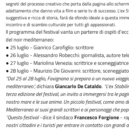
segreti del processo creativo che porta dalla pagina allo scher
adattamento che danno vita a film e serie tv di successo. L'ex S
suggestiva e ricca di storia, farà da sfondo ideale a questa im
incontro e di scambio culturale per tutti gli appassionati.
Il programma del festival vanta un parterre di ospiti d'ecc
del noir mediterraneo:
● 25 luglio - Gianrico Carofiglio: scrittore
● 26 luglio - Alessandro Robecchi: giornalista, autore tel
● 27 luglio - Mariolina Venezia: scrittrice e sceneggiatric
● 28 luglio - Maurizio De Giovanni: scrittore, sceneggi
“Dal 25 al 28 luglio, Favignana si prepara a un nuovo viaggio
mediterraneo",
dichiara
Giancarlo De Cataldo
.
"L'ex Stabil
terza edizione del festival, un invito a immergersi tra le pagi
nostro mare e le sue anime. Un piccolo festival, come amo def
Mediterraneo ai suoi grandi scrittori e ai personaggi che popo
"Questo festival -
dice il sindaco
Francesco Forgione
-
ra
nostri cittadini e i turisti per entrare in contatto con grandi 