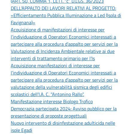
(ART. 50, COMMA 1, LETT. “c” D.LGS. 36/2023
DELL’APPALTO DEI LAVORI RELATIVI AL PROGETTO:
«Efficientamento Pubblica Illuminazione a Led (Isola di
Favignana)»
Acquisizione di manifestazioni di interesse per
l’individuazione di Operatori Economici interessati a
partecipare alla procedura d’appalto per servizi per la
Valutazione di Incidenza Ambientale relative ai due
interventi di trattamento primario per l’Is
Acquisizione manifestazioni di interesse per
l’individuazione di Operatori Economici interessati a
partecipare alla procedura d’appalto per servizi per la
valutazione della vulnerabilità sismica degli edifici
scolastici dell’I.A. C. “Antonino Rallo”.
Manifestazione interesse Biologo Trofico
Democrazia partecipata 2024: Avviso pubblico per la
presentazione di proposte progettuali
Nuovo intervento di disinfestazione adulticida nelle
isole Egadi