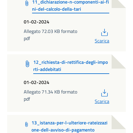
11_dichiarazione-n-componenti-ai-fi
ni-del-calcolo-della-tari
01-02-2024
PDF
Allegato 72.03 KB formato
pdf
Scarica
12_richiesta-di-rettifica-degli-impo
rti-addebitati
01-02-2024
PDF
Allegato 71.34 KB formato
pdf
Scarica
13_istanza-per-l-ulteriore-rateizzazi
one-dell-avviso-di-pagamento