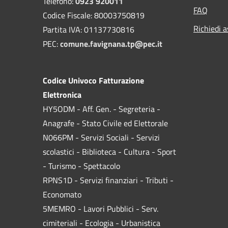
Telefono:
0923 920011
FAQ
Codice Fiscale: 80003750819
Richiedi a
Partita IVA: 01137730816
PEC:
comune.favignana.tp@pec.it
Codice Univoco Fatturazione
Elettronica
HY5ODM - Aff. Gen. - Segreteria -
Anagrafe - Stato Civile ed Elettorale
N066PM - Servizi Sociali - Servizi
scolastici - Biblioteca - Cultura - Sport
- Turismo - Spettacolo
RPNS1D
- Servizi finanziari - Tributi -
Economato
5MEMRO - Lavori Pubblici - Serv.
cimiteriali - Ecologia - Urbanistica