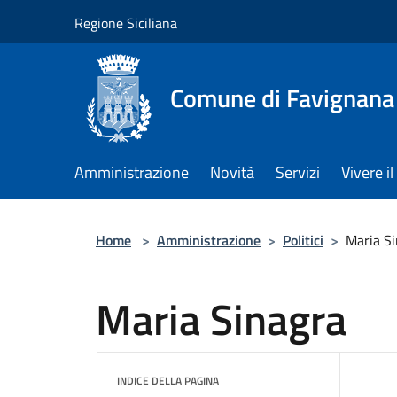
Salta al contenuto principale
Regione Siciliana
Comune di Favignana
Amministrazione
Novità
Servizi
Vivere 
Home
>
Amministrazione
>
Politici
>
Maria S
Maria Sinagra
INDICE DELLA PAGINA