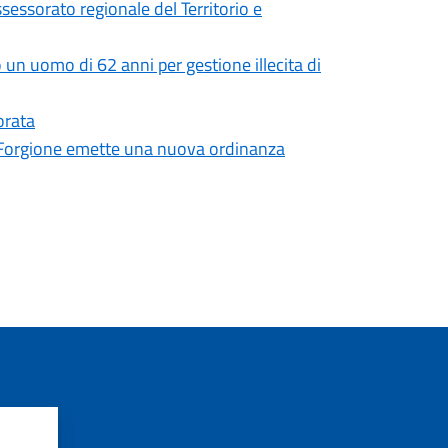
ssessorato regionale del Territorio e
 un uomo di 62 anni per gestione illecita di
orata
co Forgione emette una nuova ordinanza