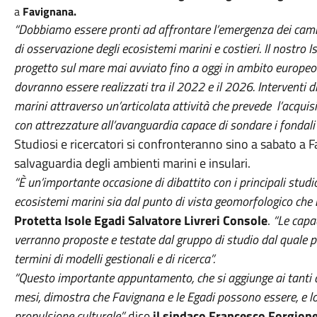
a
Favignana.
“Dobbiamo essere pronti ad affrontare l’emergenza dei cambi
di osservazione degli ecosistemi marini e costieri. Il nostro I
progetto sul mare mai avviato fino a oggi in ambito europeo.
dovranno essere realizzati tra il 2022 e il 2026. Interventi d
marini attraverso un’articolata attività che prevede l’acqui
con attrezzature all’avanguardia capace di sondare i fondali 
Studiosi e ricercatori si confronteranno sino a sabato a F
salvaguardia degli ambienti marini e insulari.
“È un’importante occasione di dibattito con i principali studio
ecosistemi marini sia dal punto di vista geomorfologico che 
Protetta Isole Egadi Salvatore Livreri Console
.
“Le capa
verranno proposte e testate dal gruppo di studio dal quale p
termini di modelli gestionali e di ricerca”.
“Questo importante appuntamento, che si aggiunge ai tanti alt
mesi, dimostra che Favignana e le Egadi possono essere, e lo
propulsione culturale”,
dice
il sindaco Francesco Forgion