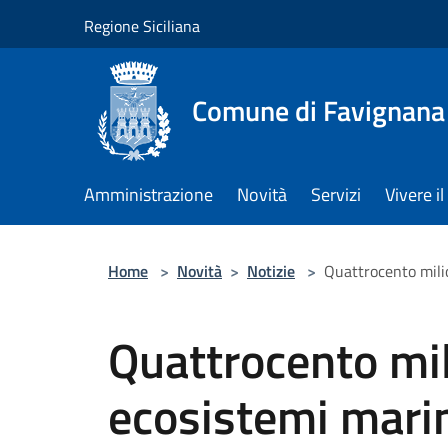
Salta al contenuto principale
Regione Siciliana
Comune di Favignana
Amministrazione
Novità
Servizi
Vivere 
Home
>
Novità
>
Notizie
>
Quattrocento milio
Quattrocento mili
ecosistemi marin