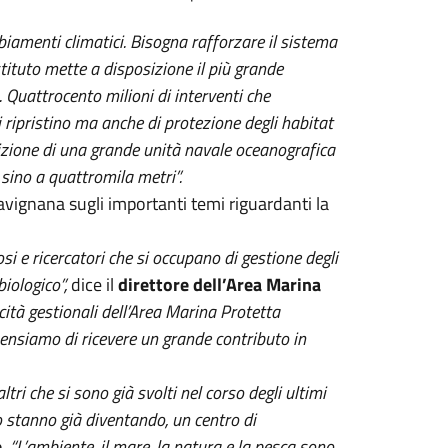
amenti climatici. Bisogna rafforzare il sistema
stituto mette a disposizione il più grande
 Quattrocento milioni di interventi che
i ripristino ma anche di protezione degli habitat
sizione di una grande unità navale oceanografica
sino a quattromila metri”.
avignana sugli importanti temi riguardanti la
si e ricercatori che si occupano di gestione degli
biologico”,
dice il
direttore dell’Area Marina
cità gestionali dell’Area Marina Protetta
ensiamo di ricevere un grande contributo in
ri che si sono già svolti nel corso degli ultimi
 stanno già diventando, un centro di
e
.
“L’ambiente, il mare, la natura e la pesca sono