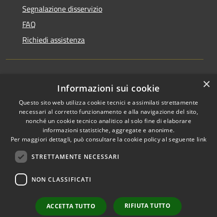
Segnalazione disservizio
FAQ
Richiedi assistenza
×
Amministrazione trasparente
Informazioni sui cookie
Informativa privacy
Questo sito web utilizza cookie tecnici e assimilati strettamente
necessari al corretto funzionamento e alla navigazione del sito,
Note legali
nonché un cookie tecnico analitico al solo fine di elaborare
informazioni statistiche, aggregate e anonime.
Dichiarazione di accessibilità
Per maggiori dettagli, può consultare la cookie policy al seguente
link
STRETTAMENTE NECESSARI
NON CLASSIFICATI
RSS
Copyright © 2026 • Comune di
Accessibilità
Favignana • Powered by
Privacy
Municipium
Accesso
•
RIFIUTA TUTTO
ACCETTA TUTTO
Cookie